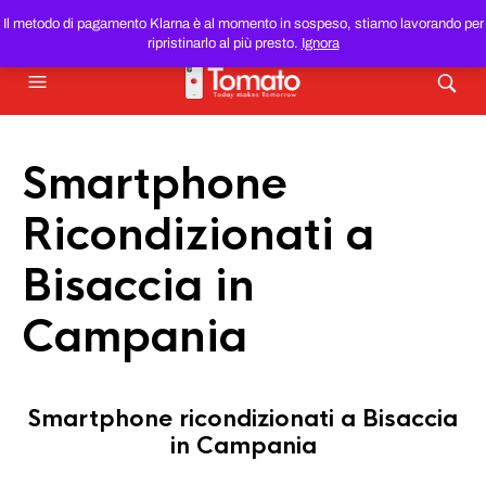
SMARTPHONE E TABLET RICONDIZIONATI
AL MIGLIOR
Il metodo di pagamento Klarna è al momento in sospeso, stiamo lavorando per
PREZZO DEL WEB!
ripristinarlo al più presto.
Ignora
Smartphone
Ricondizionati a
Bisaccia in
Campania
Smartphone ricondizionati a Bisaccia
in Campania