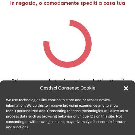
In negozio, o comodamente spediti a casa tua
Stiamo cercando tra i nostri prodotti,
attendi
qualche secondo…
Gestisci Consenso Cookie
We use technologies like cookies to store and/or access device
information. We do this to improve browsing experience and to show
TomatoSmartphone.it
è lo shop n.1 in italia per
(non-) personalized ads. Consenting to these technologies will allow us to
smartphone ricondizionati garantiti e certificati
process data such as browsing behavior or unique IDs on this site. Not
di tutte le marche,
APPLE, SAMSUNG, HUAWEI,
consenting or withdrawing consent, may adversely affect certain features
ONEPLUS, XIAOMI e tanto altro
.
and functions.