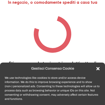
In negozio, o comodamente spediti a casa tua
Stiamo cercando tra i nostri prodotti,
attendi
qualche secondo…
Gestisci Consenso Cookie
We use technologies like cookies to store and/or access device
information. We do this to improve browsing experience and to show
TomatoSmartphone.it
è lo shop n.1 in italia per
(non-) personalized ads. Consenting to these technologies will allow us to
smartphone ricondizionati garantiti e certificati
process data such as browsing behavior or unique IDs on this site. Not
di tutte le marche,
APPLE, SAMSUNG, HUAWEI,
consenting or withdrawing consent, may adversely affect certain features
ONEPLUS, XIAOMI e tanto altro
.
and functions.