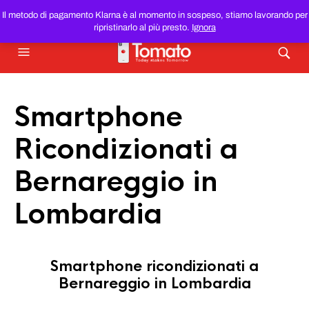
SMARTPHONE E TABLET RICONDIZIONATI
AL MIGLIOR
Il metodo di pagamento Klarna è al momento in sospeso, stiamo lavorando per
PREZZO DEL WEB!
ripristinarlo al più presto.
Ignora
Smartphone
Ricondizionati a
Bernareggio in
Lombardia
Smartphone ricondizionati a
Bernareggio in Lombardia