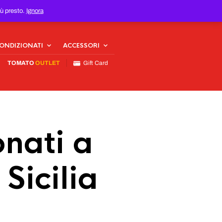
iù presto.
Ignora
CONDIZIONATI
ACCESSORI
TOMATO
OUTLET
Gift Card
nati a
Sicilia