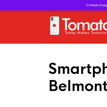
SMARTPHONE E TABLET RIC
Il metodo di pa
PREZZO DEL WEB!
Smartph
Belmont