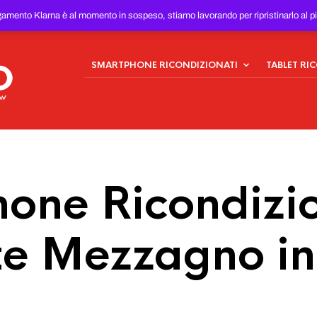
ONDIZIONATI
AL MIGLIOR
gamento Klarna è al momento in sospeso, stiamo lavorando per ripristinarlo al p
SMARTPHONE RICONDIZIONATI
TABLET RI
one Ricondizio
e Mezzagno in 