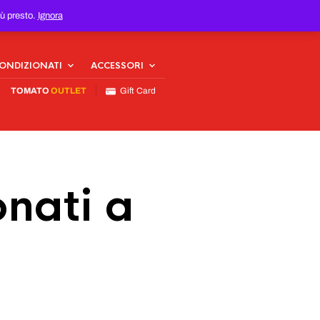
iù presto.
Ignora
CONDIZIONATI
ACCESSORI
TOMATO
OUTLET
Gift Card
nati a