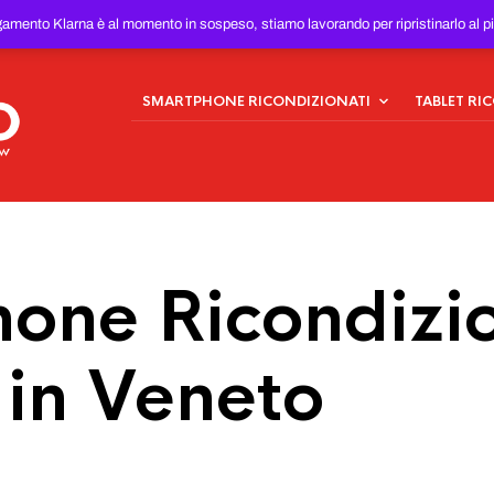
ONDIZIONATI
AL MIGLIOR
gamento Klarna è al momento in sospeso, stiamo lavorando per ripristinarlo al p
SMARTPHONE RICONDIZIONATI
TABLET RI
one Ricondizio
 in Veneto