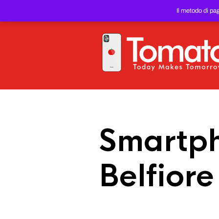
SMARTPHONE E TABLET RIC
Il metodo di pa
PREZZO DEL WEB!
Smartph
Belfiore