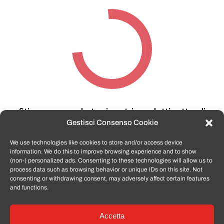
Stiamo cercando tra i nostri prodotti,
attendi
qualche secondo…
Gestisci Consenso Cookie
We use technologies like cookies to store and/or access device
information. We do this to improve browsing experience and to show
TomatoSmartphone.it
è lo shop n.1 in italia per
(non-) personalized ads. Consenting to these technologies will allow us to
smartphone ricondizionati garantiti e certificati
process data such as browsing behavior or unique IDs on this site. Not
di tutte le marche,
APPLE, SAMSUNG, HUAWEI,
consenting or withdrawing consent, may adversely affect certain features
ONEPLUS, XIAOMI e tanto altro
.
and functions.
Accetta