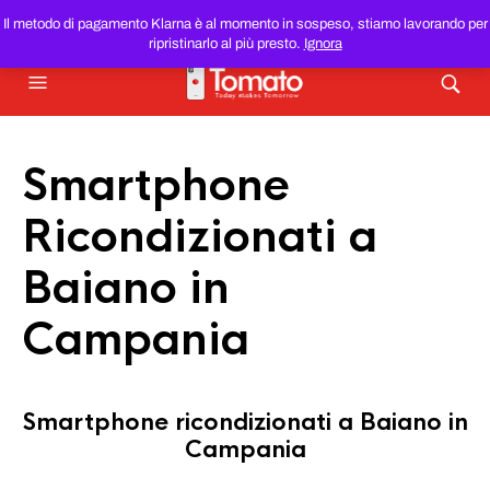
SMARTPHONE E TABLET RICONDIZIONATI
AL MIGLIOR
Il metodo di pagamento Klarna è al momento in sospeso, stiamo lavorando per
PREZZO DEL WEB!
ripristinarlo al più presto.
Ignora
Smartphone
Ricondizionati a
Baiano in
Campania
Smartphone ricondizionati a Baiano in
Campania