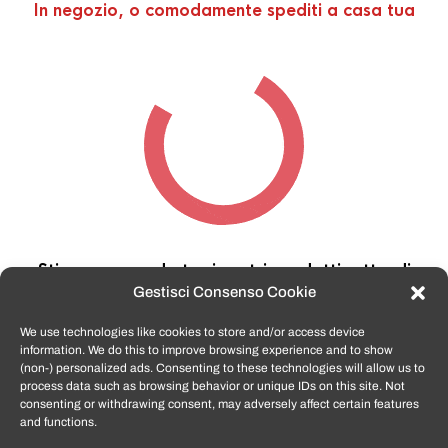
In negozio, o comodamente spediti a casa tua
Stiamo cercando tra i nostri prodotti,
attendi
qualche secondo…
Gestisci Consenso Cookie
We use technologies like cookies to store and/or access device
information. We do this to improve browsing experience and to show
TomatoSmartphone.it
è lo shop n.1 in italia per
(non-) personalized ads. Consenting to these technologies will allow us to
smartphone ricondizionati garantiti e certificati
process data such as browsing behavior or unique IDs on this site. Not
di tutte le marche,
APPLE, SAMSUNG, HUAWEI,
consenting or withdrawing consent, may adversely affect certain features
ONEPLUS, XIAOMI e tanto altro
.
and functions.