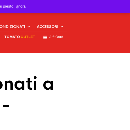
iù presto.
Ignora
CONDIZIONATI
ACCESSORI
TOMATO
OUTLET
Gift Card
nati a
a-