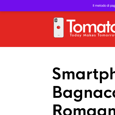
SMARTPHONE E TABLET RIC
Il metodo di pa
PREZZO DEL WEB!
Smartph
Bagnaca
Romag