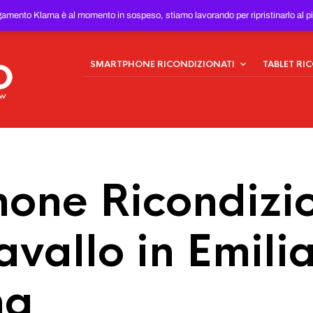
ONDIZIONATI
AL MIGLIOR
gamento Klarna è al momento in sospeso, stiamo lavorando per ripristinarlo al p
SMARTPHONE RICONDIZIONATI
TABLET RI
one Ricondizio
vallo in Emili
na