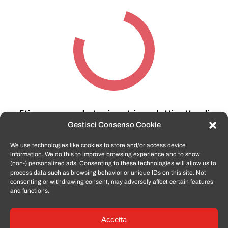
Stiamo cercando tra i nostri prodotti,
attendi
qualche secondo…
Gestisci Consenso Cookie
We use technologies like cookies to store and/or access device
information. We do this to improve browsing experience and to show
TomatoSmartphone.it
è lo shop n.1 in italia per
(non-) personalized ads. Consenting to these technologies will allow us to
smartphone ricondizionati garantiti e certificati
process data such as browsing behavior or unique IDs on this site. Not
di tutte le marche,
APPLE, SAMSUNG, HUAWEI,
consenting or withdrawing consent, may adversely affect certain features
ONEPLUS, XIAOMI e tanto altro
.
and functions.
Accetta