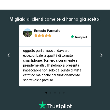
Migliaia di clienti come te ci hanno già scelto!
Ernesto Parmato
D





er
oggetto pari al nuovo! davvero
Ho opta
endevo
eccezionbale la qualità di tomato
video su
li...
smartphone. Tornerò sicuramente a
lunghett
prenderne altri. Il telefono si presenta
dal iPh
impeccabile non solo dal punto di vista
nonostan
estetico ma anche nel funzionamento
nuovo se
scorrevole e preciso.
consigl