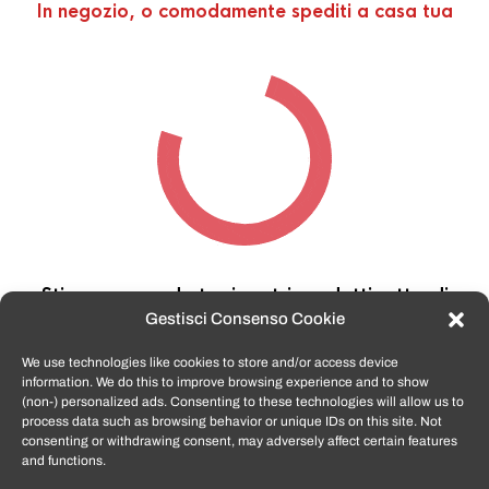
In negozio, o comodamente spediti a casa tua
Stiamo cercando tra i nostri prodotti,
attendi
qualche secondo…
Gestisci Consenso Cookie
We use technologies like cookies to store and/or access device
information. We do this to improve browsing experience and to show
TomatoSmartphone.it
è lo shop n.1 in italia per
(non-) personalized ads. Consenting to these technologies will allow us to
smartphone ricondizionati garantiti e certificati
process data such as browsing behavior or unique IDs on this site. Not
di tutte le marche,
APPLE, SAMSUNG, HUAWEI,
consenting or withdrawing consent, may adversely affect certain features
ONEPLUS, XIAOMI e tanto altro
.
and functions.