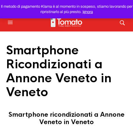
SMARTPHONE E TABLET RICONDIZIONATI
AL MIGLIOR
Il metodo di pagamento Klarna è al momento in sospeso, stiamo lavorando per
PREZZO DEL WEB!
ripristinarlo al più presto.
Ignora
Smartphone
Ricondizionati a
Annone Veneto in
Veneto
Smartphone ricondizionati a Annone
Veneto in Veneto