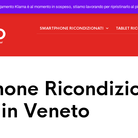
ONDIZIONATI
AL MIGLIOR
gamento Klarna è al momento in sospeso, stiamo lavorando per ripristinarlo al p
SMARTPHONE RICONDIZIONATI
TABLET RI
one Ricondizio
 in Veneto