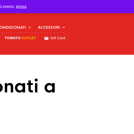
iù presto.
Ignora
CONDIZIONATI
ACCESSORI
TOMATO
OUTLET
Gift Card
nati a