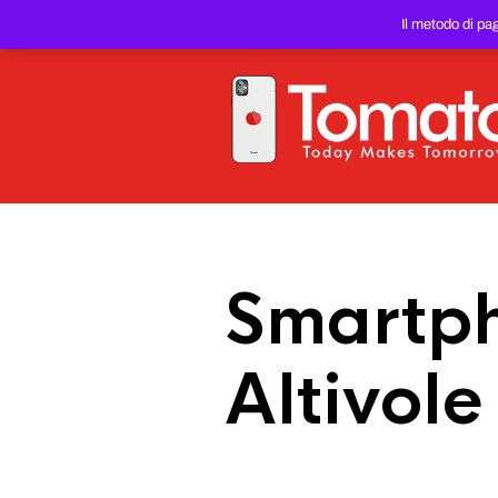
SMARTPHONE E TABLET RIC
Il metodo di pa
PREZZO DEL WEB!
Smartph
Altivole