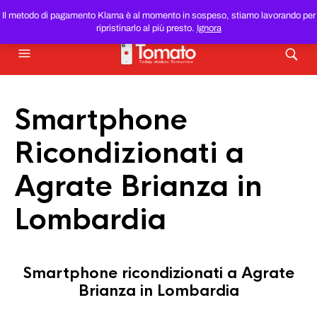
SMARTPHONE E TABLET RICONDIZIONATI
AL MIGLIOR
Il metodo di pagamento Klarna è al momento in sospeso, stiamo lavorando per
PREZZO DEL WEB!
ripristinarlo al più presto.
Ignora
Smartphone
Ricondizionati a
Agrate Brianza in
Lombardia
Smartphone ricondizionati a Agrate
Brianza in Lombardia