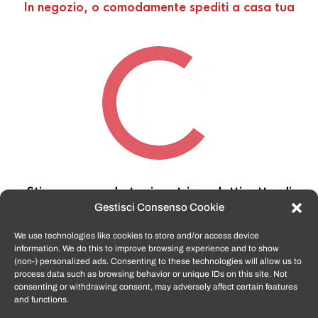
In negozio, o comodamente spediti a casa tua
Stiamo cercando tra i nostri prodotti,
attendi
qualche secondo…
Gestisci Consenso Cookie
We use technologies like cookies to store and/or access device
information. We do this to improve browsing experience and to show
TomatoSmartphone.it
è lo shop n.1 in italia per
(non-) personalized ads. Consenting to these technologies will allow us to
smartphone ricondizionati garantiti e certificati
process data such as browsing behavior or unique IDs on this site. Not
di tutte le marche,
APPLE, SAMSUNG, HUAWEI,
consenting or withdrawing consent, may adversely affect certain features
ONEPLUS, XIAOMI e tanto altro
.
and functions.