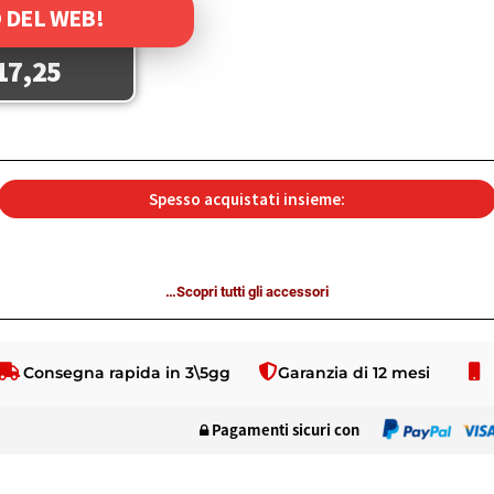
 DEL WEB!
17,25
Spesso acquistati insieme:
…Scopri tutti gli accessori
Consegna rapida in 3\5gg
Garanzia di 12 mesi
Pagamenti sicuri con