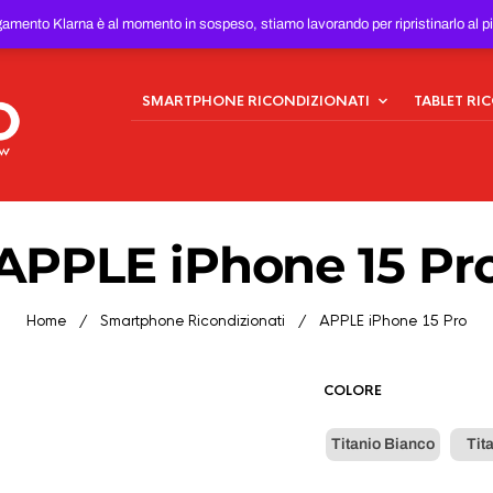
ONDIZIONATI
AL MIGLIOR
gamento Klarna è al momento in sospeso, stiamo lavorando per ripristinarlo al p
SMARTPHONE RICONDIZIONATI
TABLET RI
APPLE iPhone 15 Pr
Home
/
Smartphone Ricondizionati
/ APPLE iPhone 15 Pro
COLORE
Titanio Bianco
Tit