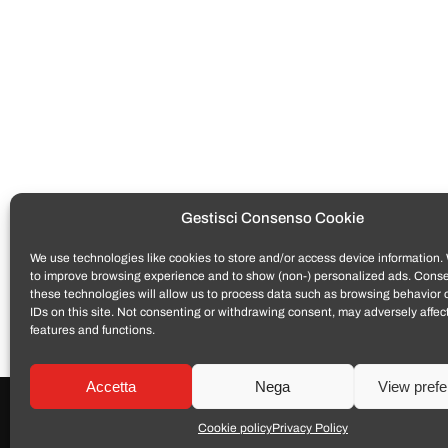
Gestisci Consenso Cookie
We use technologies like cookies to store and/or access device information. 
Tutti i prodotti venduti da
TomatoSmartphone
son
to improve browsing experience and to show (non-) personalized ads. Conse
Cod Consumo 206/2005. Per fruire dell’assistenza in 
these technologies will allow us to process data such as browsing behavior 
formato elettronico PDF.
IDs on this site. Not consenting or withdrawing consent, may adversely affect
La garanzia convenzionale del produttore (se presen
features and functions.
Accetta
Nega
View pref
Cookie policy
Privacy Policy