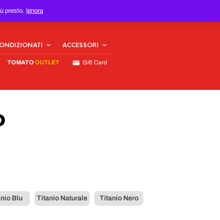
iù presto.
Ignora
CONDIZIONATI
ACCESSORI
TOMATO
OUTLET
Gift Card
o
anio Blu
Titanio Naturale
Titanio Nero