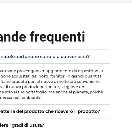
nde frequenti
TomatoSmartphone sono più convenienti?
 nostro shop provengono maggiormente da esposizioni o
gono acquistati dai nostri fornitori in grandi quantità
sultano prodotti pari al nuovo e molto più convenienti
tivi di nuova produzione, inoltre, scegliere un
e solo al tuo portafoglio, ma anche al pianeta, poichè
 emessa nell’ambiente.
batteria del prodotto che riceverò il prodotto?
ere i gradi di usura?