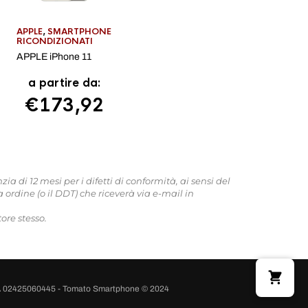
APPLE
,
SMARTPHONE
RICONDIZIONATI
APPLE iPhone 11
a partire da:
€
173,92
 di 12 mesi per i difetti di conformità, ai sensi del
 ordine (o il DDT) che riceverà via e-mail in
ore stesso.
A 02425060445 - Tomato Smartphone © 2024