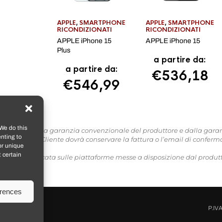
APPLE
,
SMARTPHONE
APPLE
,
SMARTPHONE
RICONDIZIONATI
RICONDIZIONATI
APPLE iPhone 15
APPLE iPhone 15
Plus
a partire da:
a partire da:
€
536,18
€
546,99
We do this
o coperti dalla garanzia convenzionale del produttore e dalla garanzia
nting to
garanzia, il Cliente dovrà conservare la fattura o l’email di conferma
or unique
 certain
te) va verificata sulle piattaforme messe a disposizione dal produtt
erences
P.IV