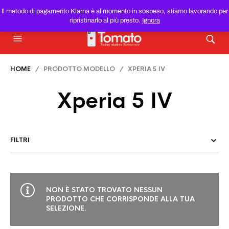
SMARTPHONE E TABLET RICONDIZIONATI
AL MIGLIOR
Il metodo di pagamento Klarna è al momento in sospeso, stiamo lavorando per
PREZZO DEL WEB!
ripristinarlo al più presto.
Ignora
HOME
/ PRODOTTO MODELLO / XPERIA 5 IV
Xperia 5 IV
FILTRI
NON È STATO TROVATO NESSUN
PRODOTTO CHE CORRISPONDE ALLA TUA
SELEZIONE.