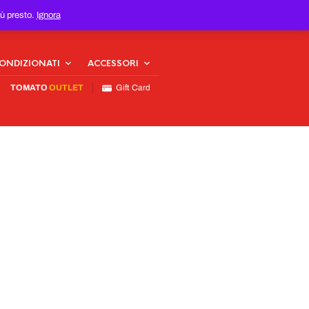
iù presto.
Ignora
CONDIZIONATI
ACCESSORI
TOMATO
OUTLET
Gift Card