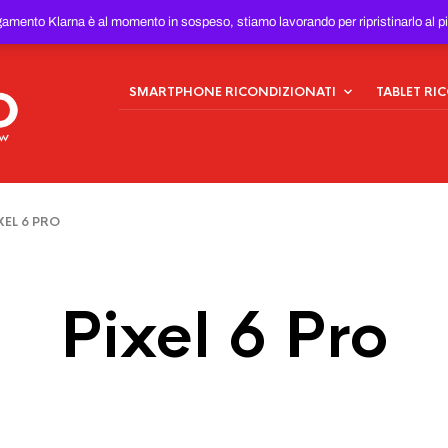
ONDIZIONATI
AL MIGLIOR
gamento Klarna è al momento in sospeso, stiamo lavorando per ripristinarlo al p
SMARTPHONE RICONDIZIONATI
TABLET RI
EL 6 PRO
Pixel 6 Pro