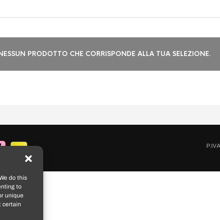
NESSUN PRODOTTO CHE CORRISPONDE ALLA TUA SELEZIONE.
P.IV
We do this
nting to
or unique
 certain