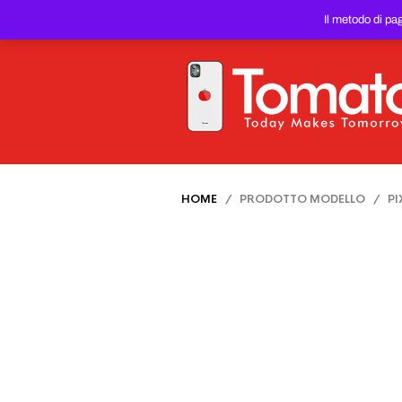
SMARTPHONE E TABLET RIC
Il metodo di pa
PREZZO DEL WEB!
HOME
/ PRODOTTO MODELLO / PIX