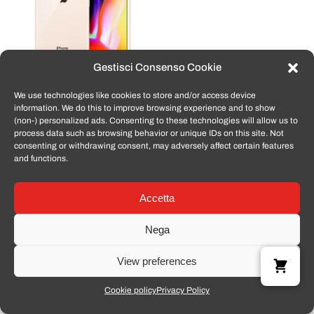
Gestisci Consenso Cookie
We use technologies like cookies to store and/or access device
APPLE iPhone 8
information. We do this to improve browsing experience and to show
a partire da:
€
149,07
(non-) personalized ads. Consenting to these technologies will allow us to
process data such as browsing behavior or unique IDs on this site. Not
consenting or withdrawing consent, may adversely affect certain features
and functions.
Accetta
Nega
P.IVA 02425060445 - Tomato Smartphone © 2024
View preferences
Cookie policy
Privacy Policy