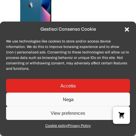
Gestisci Consenso Cookie
We use technologies like cookies to store and/or access device
APPLE iPhone 13
information. We do this to improve browsing experience and to show
a partire da:
€
335,53
(non-) personalized ads. Consenting to these technologies will allow us to
process data such as browsing behavior or unique IDs on this site. Not
consenting or withdrawing consent, may adversely affect certain features
and functions.
Accetta
Nega
P.IVA 02425060445 - Tomato Smartphone © 2024
View preferences
Cookie policy
Privacy Policy