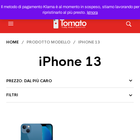
SMARTPHONE E TABLET RICONDIZIONATI
AL MIGLIOR
Il metodo di pagamento Klarna è al momento in sospeso, stiamo lavorando per
PREZZO DEL WEB!
ripristinarlo al più presto.
Ignora
HOME
/ PRODOTTO MODELLO / IPHONE 13
iPhone 13
FILTRI