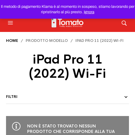
SMARTPHONE E TABLET RICONDIZIONATI
AL MIGLIOR
Il metodo di pagamento Klarna è al momento in sospeso, stiamo lavorando per
PREZZO DEL WEB!
ripristinarlo al più presto.
Ignora
HOME
/ PRODOTTO MODELLO / IPAD PRO 11 (2022) WI-FI
iPad Pro 11
(2022) Wi-Fi
FILTRI
NON È STATO TROVATO NESSUN
PRODOTTO CHE CORRISPONDE ALLA TUA