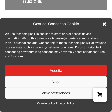
SELEZIONE.
Gestisci Consenso Cookie
We use technologies like cookies to store and/or access device
information. We do this to improve browsing experience and to show
(non-) personalized ads. Consenting to these technologies will allow us to
process data such as browsing behavior or unique IDs on this site. Not
P.IVA 02425060445 - Tomato Smartphone © 2024
consenting or withdrawing consent, may adversely affect certain features
and functions.
Accetta
Nega
View preferences
Cookie policy
Privacy Policy