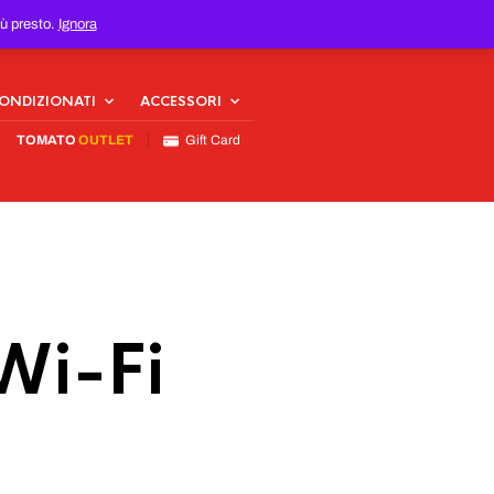
iù presto.
Ignora
CONDIZIONATI
ACCESSORI
TOMATO
OUTLET
Gift Card
Wi-Fi