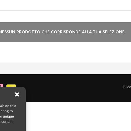
NESSUN PRODOTTO CHE CORRISPONDE ALLA TUA SELEZIONE.
P.IV
We do this
nting to
or unique
 certain