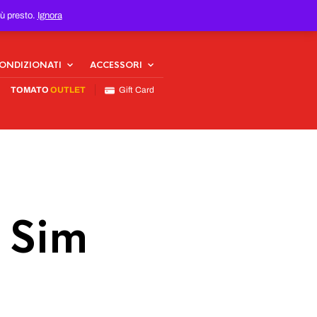
iù presto.
Ignora
CONDIZIONATI
ACCESSORI
TOMATO
OUTLET
Gift Card
 Sim